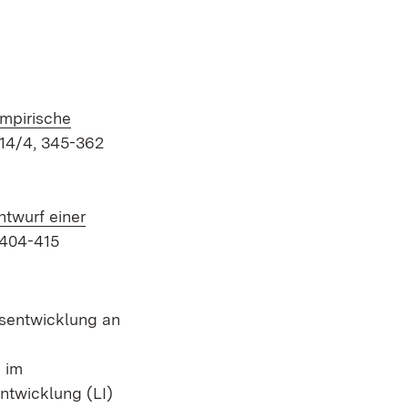
empirische
14/4, 345-362
ntwurf einer
 404-415
htsentwicklung an
 im
ntwicklung (LI)