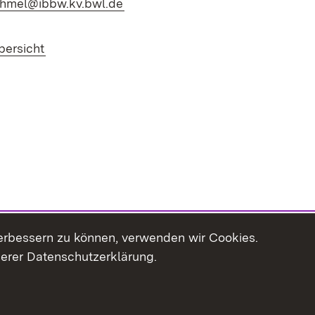
(Öffnet in neuem Fenster)
ehmel@ibbw.kv.bwl.de
bersicht
erbessern zu können, verwenden wir Cookies.
serer Datenschutzerklärung.