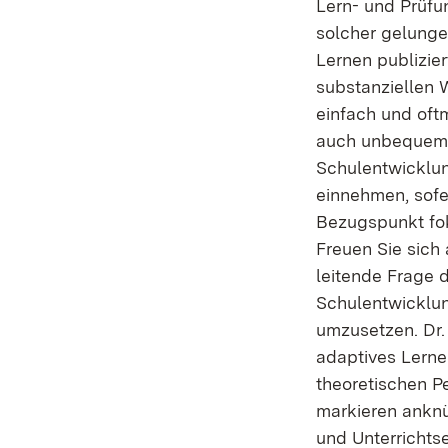
Lern- und Prüfu
solcher gelunge
Lernen publizier
substanziellen 
einfach und oft
auch unbequeme
Schulentwicklun
einnehmen, sofe
Bezugspunkt fok
Freuen Sie sich
leitende Frage 
Schulentwicklun
umzusetzen. Dr.
adaptives Lerne
theoretischen P
markieren anknü
und Unterrichts