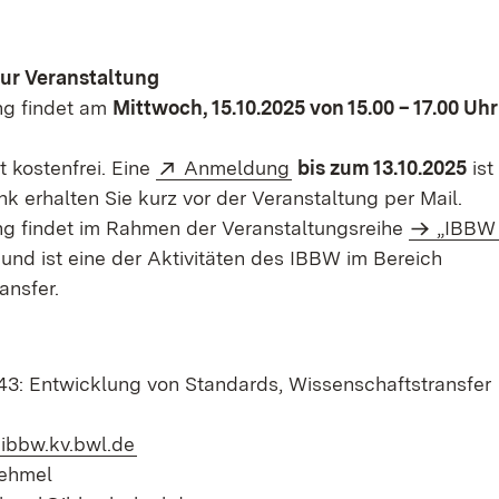
zur Veranstaltung
ng findet am
Mittwoch, 15.10.2025 von 15.00 – 17.00 Uhr
Extern:
(Öffnet in neuem Fenst
t kostenfrei. Eine
Anmeldung
bis zum 13.10.2025
ist
k erhalten Sie kurz vor der Veranstaltung per Mail.
ng findet im Rahmen der Veranstaltungsreihe
„IBBW 
 und ist eine der Aktivitäten des IBBW im Bereich
ansfer.
43: Entwicklung von Standards, Wissenschaftstransfer
(Öffnet in neuem Fenster)
@ibbw.kv.bwl.de
Dehmel