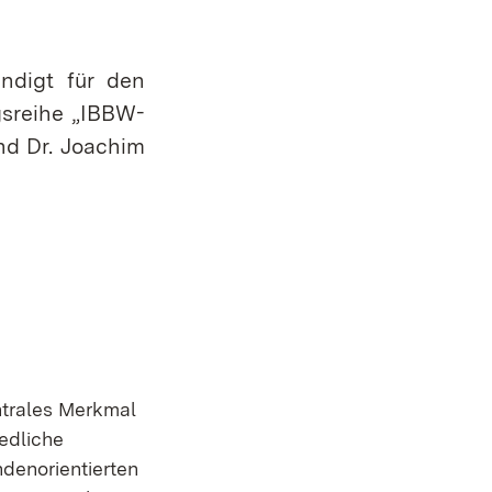
ndigt für den
sreihe „IBBW-
nd Dr. Joachim
entrales Merkmal
edliche
ndenorientierten