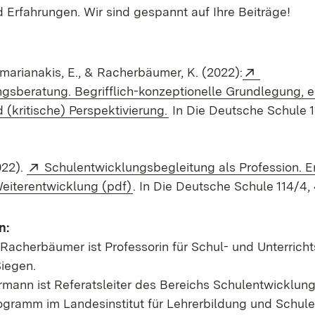
Erfahrungen. Wir sind gespannt auf Ihre Beiträge!
Extern:
marianakis, E., & Racherbäumer, K. (2022):
gsberatung. Begrifflich-konzeptionelle Grundlegung, 
(Öffnet in neuem Fenster)
(kritische) Perspektivierung.
In
Die Deutsche Schule
1
Extern:
022).
Schulentwicklungsbegleitung als Profession. E
(Öffnet in neuem Fenster)
eiterentwicklung (pdf)
. In
Die Deutsche Schule
114/4,
n:
n Racherbäumer ist Professorin für Schul- und Unterric
Siegen.
rmann ist Referatsleiter des Bereichs Schulentwicklung
gramm im Landesinstitut für Lehrerbildung und Schule