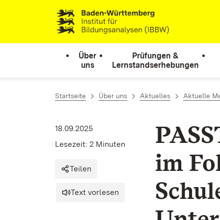
Zum Inhalt springen
Link zur Startseite
Über
Prüfungen &
uns
Lernstandserhebungen
Startseite
Über uns
Aktuelles
Aktuelle M
PASST
18.09.2025
Lesezeit: 2 Minuten
im Fo
Teilen
Schul
Text vorlesen
Unter