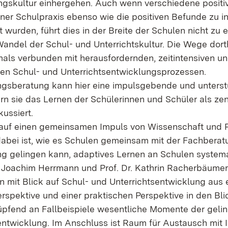
ngskultur einhergehen. Auch wenn verschiedene positiv
ner Schulpraxis ebenso wie die positiven Befunde zu in
t wurden, führt dies in der Breite der Schulen nicht zu 
Wandel der Schul- und Unterrichtskultur. Die Wege dorth
mals verbunden mit herausfordernden, zeitintensiven 
n Schul- und Unterrichtsentwicklungsprozessen.
gsberatung kann hier eine impulsgebende und unterst
rn sie das Lernen der Schülerinnen und Schüler als zen
ussiert.
 auf einen gemeinsamen Impuls von Wissenschaft und P
dabei ist, wie es Schulen gemeinsam mit der Fachberat
g gelingen kann, adaptives Lernen an Schulen system
 Joachim Herrmann und Prof. Dr. Kathrin Racherbäume
n mit Blick auf Schul- und Unterrichtsentwicklung aus 
erspektive und einer praktischen Perspektive in den Bl
pfend an Fallbeispiele wesentliche Momente der geli
entwicklung. Im Anschluss ist Raum für Austausch mit 