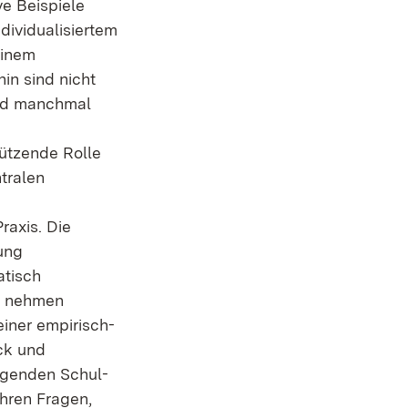
e Beispiele
dividualisiertem
einem
in sind nicht
und manchmal
ützende Rolle
tralen
raxis. Die
ung
atisch
r nehmen
einer empirisch-
ick und
ngenden Schul-
Ihren Fragen,