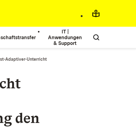
IT |
schaftstransfer
Anwendungen
& Support
t-Adaptiver-Unterricht
cht
ng den