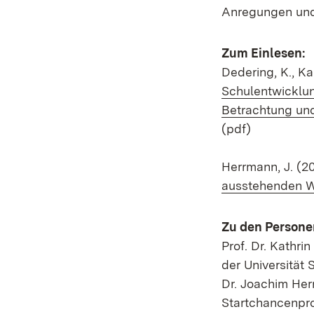
Anregungen und 
Zum Einlesen:
Dedering, K., Ka
Schulentwicklun
Betrachtung und 
(pdf)
Herrmann, J. (2
ausstehenden W
Zu den Persone
Prof. Dr. Kathri
der Universität 
Dr. Joachim Her
Startchancenpro