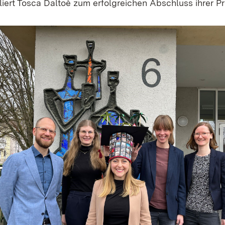
iert Tosca Daltoè zum erfolgreichen Abschluss ihrer P