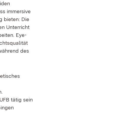
iden
ass immersive
g bieten: Die
n Unterricht
eiten. Eye-
htsqualität
 während des
retisches
n
n.
UFB tätig sein
bingen