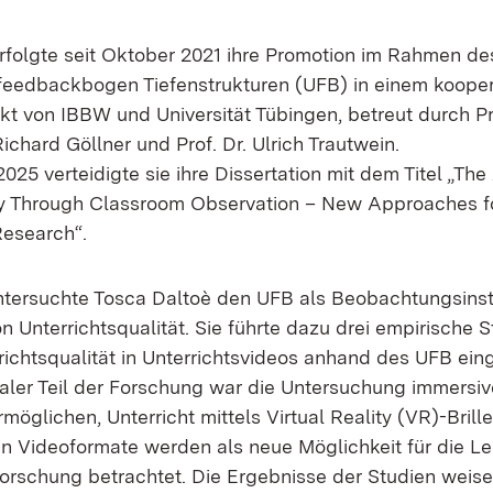
rfolgte seit Oktober 2021 ihre Promotion im Rahmen de
feedbackbogen Tiefenstrukturen (UFB) in einem kooper
kt von IBBW und Universität Tübingen, betreut durch Pr
Richard Göllner und Prof. Dr. Ulrich Trautwein.
025 verteidigte sie ihre Dissertation mit dem Titel „Th
ty Through Classroom Observation – New Approaches f
esearch“.
 untersuchte Tosca Daltoè den UFB als Beobachtungsins
 Unterrichtsqualität. Sie führte dazu drei empirische S
richtsqualität in Unterrichtsvideos anhand des UFB ein
raler Teil der Forschung war die Untersuchung immersi
rmöglichen, Unterricht mittels Virtual Reality (VR)-Brill
en Videoformate werden als neue Möglichkeit für die Le
forschung betrachtet. Die Ergebnisse der Studien weise