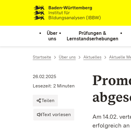
Zum Inhalt springen
Link zur Startseite
Über
Prüfungen &
uns
Lernstandserhebungen
Startseite
Über uns
Aktuelles
Aktuelle M
Promo
26.02.2025
Lesezeit: 2 Minuten
abges
Teilen
Text vorlesen
Am 14.02. vert
erfolgreich an