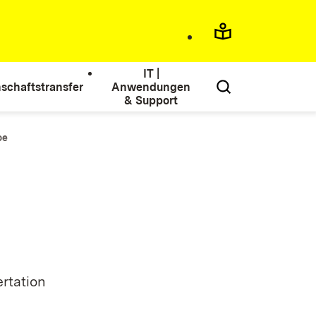
IT |
schaftstransfer
Anwendungen
& Support
oe
rtation