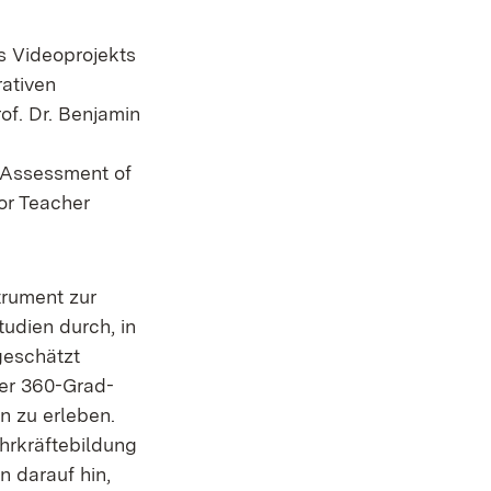
s Videoprojekts
ativen
of. Dr. Benjamin
e Assessment of
or Teacher
trument zur
tudien durch, in
geschätzt
ver 360-Grad-
en zu erleben.
hrkräftebildung
n darauf hin,