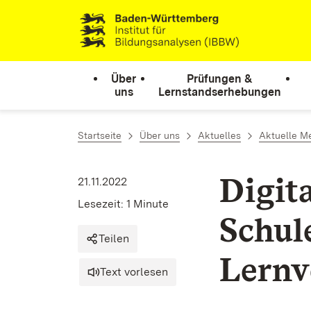
Zum Inhalt springen
Link zur Startseite
Über
Prüfungen &
uns
Lernstandserhebungen
Startseite
Über uns
Aktuelles
Aktuelle M
Digit
21.11.2022
Lesezeit: 1 Minute
Schul
Teilen
Lernv
Text vorlesen