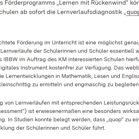
s Förderprogramms „Lernen mit Rückenwind" kö
chulen ab sofort die Lernverlaufsdiagnostik „
quo
ichtete Förderung im Unterricht ist eine möglichst gen
Lernverläufe der Schülerinnen und Schüler essentiell wi
n neuem Fenster)
s IBBW im Auftrag des KM interessierten Schulen hierfü
gitales Instrument kostenfrei zur Verfügung. Das webb
die Lernentwicklungen in Mathematik, Lesen und Englisc
kleinschrittig zu ermitteln und engmaschig zu begleiten
g von Lernverläufen mit entsprechenden Leistungsrü
ssessment“) ist erwiesenermaßen eine besonders wir
ng. In Studien konnte belegt werden, dass „quop“ zu ei
klung der Schülerinnen und Schüler führt.