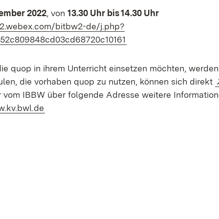
zember 2022
, von
13.30 Uhr bis 14.30 Uhr
w2.webex.com/bitbw2-de/j.php?
(Öffnet in neuem Fenst
52c809848cd03cd68720c10161
 die quop in ihrem Unterricht einsetzen möchten, werde
len, die vorhaben quop zu nutzen, können sich direkt
er vom IBBW über folgende Adresse weitere Information
(Öffnet in neuem Fenster)
.kv.bwl.de