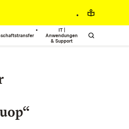
IT |
schaftstransfer
Anwendungen
& Support
r
quop“