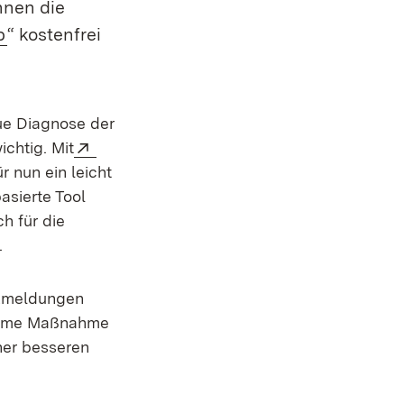
nnen die
p
“ kostenfrei
aue Diagnose der
Extern:
chtig. Mit
r nun ein leicht
asierte Tool
h für die
.
ckmeldungen
ksame Maßnahme
ner besseren