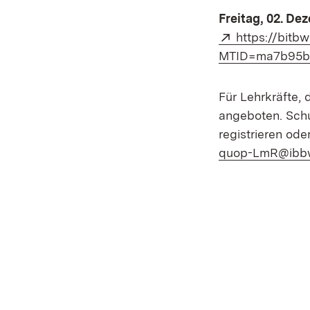
Freitag, 02. De
Extern:
https://bitb
MTID=ma7b95b
Für Lehrkräfte,
angeboten. Schu
registrieren od
quop-LmR@ibbw