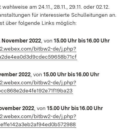
wahlweise am 24.11., 28.11., 29.11. oder 02.12.
nstaltungen für interessierte Schulleitungen an.
ist über folgende Links möglich:
. November 2022
, von
15.00 Uhr bis 16.00 Uhr
w2.webex.com/bitbw2-de/j.php?
(Öffnet in neuem Fenst
a2de4ea0d3d9cdec59658b71cf
vember 2022
, von
15.00 Uhr bis 16.00 Uhr
w2.webex.com/bitbw2-de/j.php?
(Öffnet in neuem Fenster
cc868e2de4fe192e71f19ba23
November 2022
, von
15.00 Uhr bis 16.00 Uhr
w2.webex.com/bitbw2-de/j.php?
(Öffnet in neuem Fenste
ffe142a3eb2af94ed0b572988