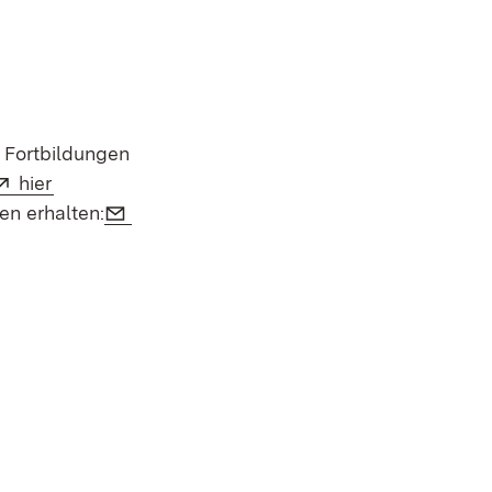
er)
n Fortbildungen
Extern:
(Öffnet in neuem Fenster)
hier
E-Mail:
en erhalten: