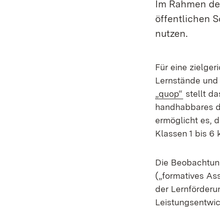
Im Rahmen de
öffentlichen S
nutzen.
Für eine zielger
Lernstände und 
(Öffnet i
„quop“
stellt da
handhabbares di
ermöglicht es, 
Klassen 1 bis 6 
Die Beobachtun
(„formatives A
der Lernförderu
Leistungsentwic