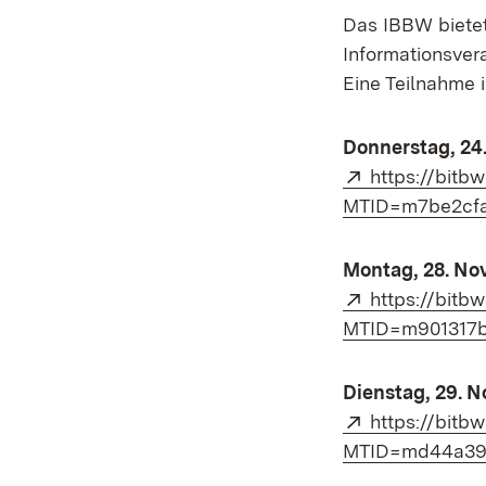
Das IBBW bietet 
Informationsvera
Eine Teilnahme 
Donnerstag, 24
Extern:
https://bitb
MTID=m7be2cf
Montag, 28. No
Extern:
https://bitb
MTID=m901317b
Dienstag, 29. 
Extern:
https://bitb
MTID=md44a39e