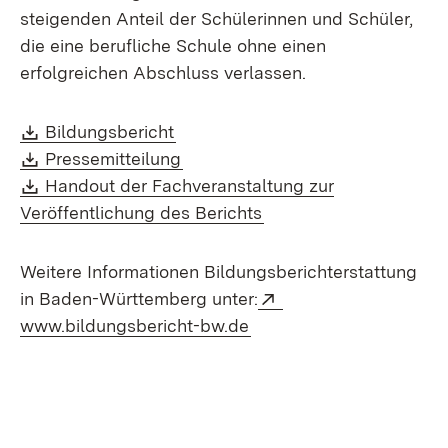
steigenden Anteil der Schülerinnen und Schüler,
die eine berufliche Schule ohne einen
erfolgreichen Abschluss verlassen.
Download:
(Öffnet in neuem Fenster)
Bildungsbericht
Download:
(Öffnet in neuem Fenster)
Pressemitteilung
Download:
Handout der Fachveranstaltung zur
(Öffnet in neuem Fenst
Veröffentlichung des Berichts
Weitere Informationen Bildungsberichterstattung
Extern:
in Baden-Württemberg unter:
(Öffnet in neuem Fenste
www.bildungsbericht-bw.de