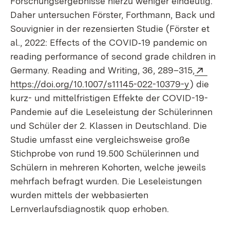
Forschungsergebnisse hierzu weniger eindeutig.
Daher untersuchen Förster, Forthmann, Back und
Souvignier in der rezensierten Studie (Förster et
al., 2022: Effects of the COVID‑19 pandemic on
reading performance of second grade children in
Exter
Germany. Reading and Writing, 36, 289–315,
(Öffnet i
https://doi.org/10.1007/s11145-022-10379-y
) die
kurz- und mittelfristigen Effekte der COVID-19-
Pandemie auf die Leseleistung der Schülerinnen
und Schüler der 2. Klassen in Deutschland. Die
Studie umfasst eine vergleichsweise große
Stichprobe von rund 19.500 Schülerinnen und
Schülern in mehreren Kohorten, welche jeweils
mehrfach befragt wurden. Die Leseleistungen
wurden mittels der webbasierten
Lernverlaufsdiagnostik quop erhoben.