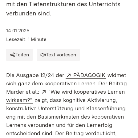
mit den Tiefenstrukturen des Unterrichts
verbunden sind.
14.01.2025
Lesezeit: 1 Minute
Teilen
Text vorlesen
Extern:
(Öffnet in n
Die Ausgabe 12/24 der
PÄDAGOGIK
widmet
sich ganz dem kooperativen Lernen. Der Beitrag
Extern:
Marder et al.:
"Wie wird kooperatives Lernen
(Öffnet in neuem Fenster)
wirksam?"
zeigt, dass kognitive Aktivierung,
konstruktive Unterstützung und Klassenführung
eng mit den Basismerkmalen des kooperativen
Lernens verbunden und für den Lernerfolg
entscheidend sind. Der Beitrag verdeutlicht,