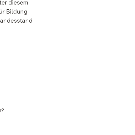
ter diesem
ür Bildung
 Landesstand
n?