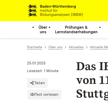
Zum Inhalt springen
Link zur Startseite
Über
Prüfungen &
uns
Lernstandserhebungen
Startseite
Über uns
Aktuelles
Aktuelle M
Das I
25.01.2025
Lesezeit: 1 Minute
von 1
Teilen
Stutt
Text vorlesen