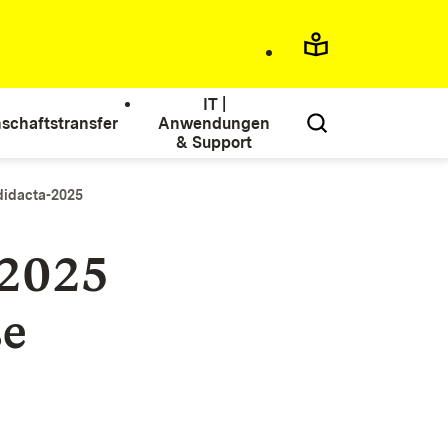
IT |
schaftstransfer
Anwendungen
& Support
didacta-2025
 2025
se