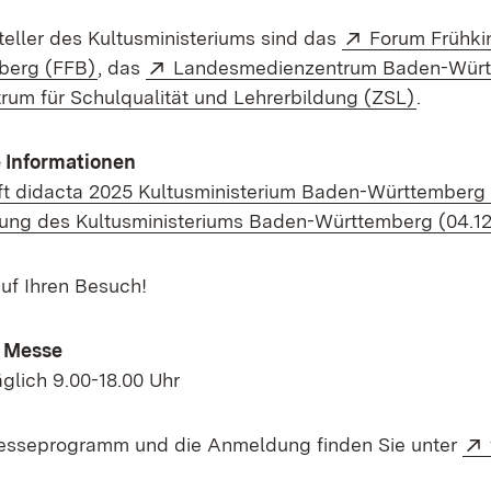
Extern:
teller des Kultusministeriums sind das
Forum Frühki
(Öffnet in neuem Fenster)
Extern:
berg (FFB)
, das
Landesmedienzentrum Baden-Würt
rn:
(Öffnet 
rum für Schulqualität und Lehrerbildung (ZSL)
.
 Informationen
t didacta 2025 Kultusministerium Baden-Württemberg 
lung des Kultusministeriums Baden-Württemberg (04.1
auf Ihren Besuch!
n Messe
täglich 9.00-18.00 Uhr
sseprogramm und die Anmeldung finden Sie unter
et in neuem Fenster)