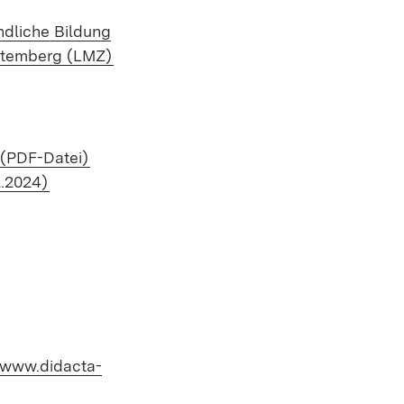
ndliche Bildung
(Öffnet in neuem Fenster)
temberg (LMZ)
in neuem Fenster)
(Öffnet in neuem Fenster)
(PDF-Datei)
(Öffnet in neuem Fenster)
2.2024)
Extern:
www.didacta-