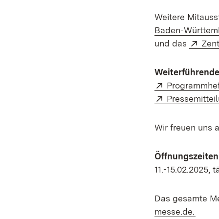
Weitere Mitauss
Baden-Württem
Exte
und das
Zent
Weiterführende
Extern:
Programmhef
Extern:
Pressemittei
Wir freuen uns 
Öffnungszeite
11.-15.02.2025, 
Das gesamte Me
(Öffn
messe.de.