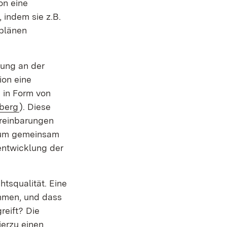
on eine
 indem sie z.B.
nplänen
lung an der
ion eine
. in Form von
mberg
). Diese
ereinbarungen
, um gemeinsam
sentwicklung der
htsqualität. Eine
ommen, und dass
reift? Die
ierzu einen