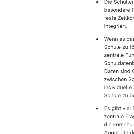
Die Schullei
besondere R
feste Zeitko
integriert.
Wenn es dar
Schule zu f
zentrale Fun
Schuldatenb
Daten sind 
zwischen Sc
individuelle
Schule zu b
Es gibt viel
zentrale Fra
die Forschu
Angebote d