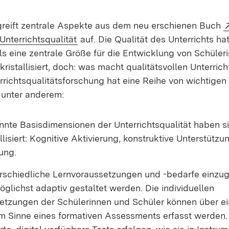
Öffnet in neuem Fenster)
reift zentrale Aspekte aus dem neu erschienen Buch
(Öffnet in neuem Fenster)
Unterrichtsqualität
auf. Die Qualität des Unterrichts hat
als eine zentrale Größe für die Entwicklung von Schüler
ristallisiert, doch: was macht qualitätsvollen Unterrich
rrichtsqualitätsforschung hat eine Reihe von wichtige
 unter anderem:
nnte Basisdimensionen der Unterrichtsqualität haben si
llisiert: Kognitive Aktivierung, konstruktive Unterstützun
ung.
rschiedliche Lernvoraussetzungen und -bedarfe einzug
öglichst adaptiv gestaltet werden. Die individuellen
etzungen der Schülerinnen und Schüler können über ei
im Sinne eines formativen Assessments erfasst werden.