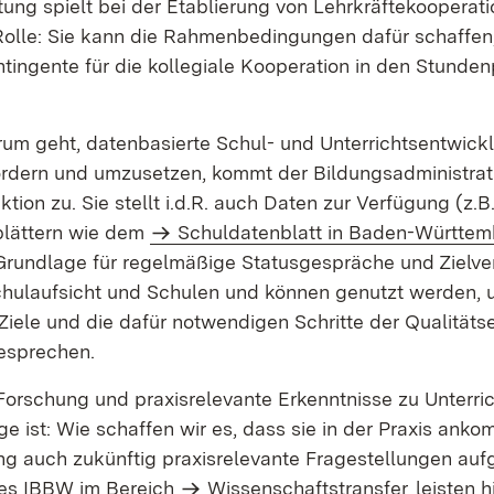
tung spielt bei der Etablierung von Lehrkräftekooperati
olle: Sie kann die Rahmenbedingungen dafür schaffen,
ntingente für die kollegiale Kooperation in den Stunde
um geht, datenbasierte Schul- und Unterrichtsentwick
ördern und umzusetzen, kommt der Bildungsadministrat
ktion zu. Sie stellt i.d.R. auch Daten zur Verfügung (z.B
lättern wie dem
Schuldatenblatt in Baden-Württe
Grundlage für regelmäßige Statusgespräche und Zielv
hulaufsicht und Schulen und können genutzt werden
 Ziele und die dafür notwendigen Schritte der Qualität
esprechen.
 Forschung und praxisrelevante Erkenntnisse zu Unterric
ge ist: Wie schaffen wir es, dass sie in der Praxis ank
ng auch zukünftig praxisrelevante Fragestellungen aufg
es IBBW im Bereich
Wissenschaftstransfer
leisten h