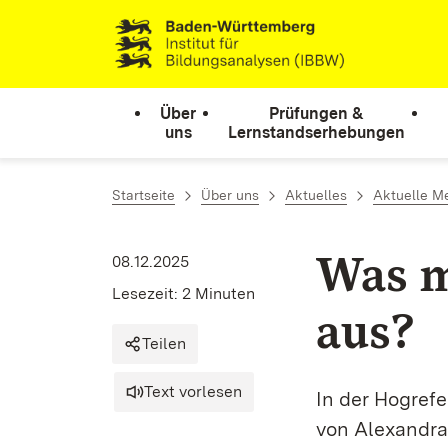
Zum Inhalt springen
Link zur Startseite
Über
Prüfungen &
uns
Lernstandserhebungen
Startseite
Über uns
Aktuelles
Aktuelle M
Was m
08.12.2025
Lesezeit: 2 Minuten
aus?
Teilen
Text vorlesen
In der Hogref
von Alexandra