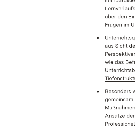
standardisie
Lernverlauf
über den Ei
Fragen im Un
Unterrichtsq
aus Sicht de
Perspektive
wie das Be
Unterrichts
Tiefenstruk
Besonders w
gemeinsam an
Maßnahmen p
Ansätze der 
Professione