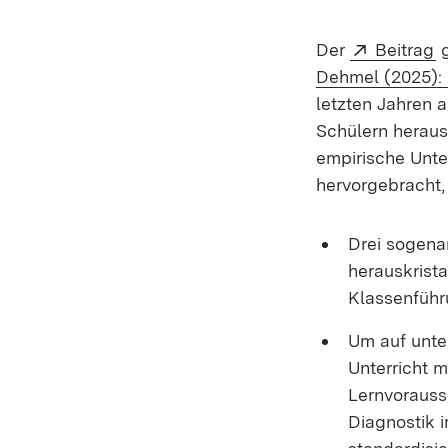
Extern:
(
Der
Beitrag
g
Dehmel (2025): 
letzten Jahren 
Schülern herausk
empirische Unte
hervorgebracht,
Drei sogena
herauskrista
Klassenführ
Um auf unte
Unterricht m
Lernvorauss
Diagnostik 