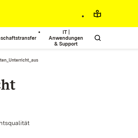
IT |
schaftstransfer
Anwendungen
& Support
en_Unterricht_aus
cht
tsqualität