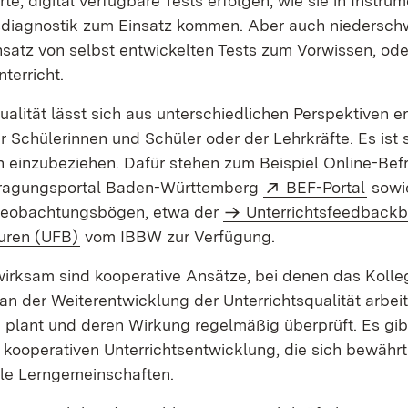
rte, digital verfügbare Tests erfolgen, wie sie in Instru
sdiagnostik zum Einsatz kommen. Aber auch niederschwe
nsatz von selbst entwickelten Tests zum Vorwissen, ode
terricht.
ualität lässt sich aus unterschiedlichen Perspektiven e
r Schülerinnen und Schüler oder der Lehrkräfte. Es ist 
n einzubeziehen. Dafür stehen zum Beispiel Online-Be
Extern:
(Öffn
fragungsportal Baden-Württemberg
BEF-Portal
sowi
beobachtungsbögen, etwa der
Unterrichtsfeedback
turen (UFB)
vom IBBW zur Verfügung.
irksam sind kooperative Ansätze, bei denen das Koll
 der Weiterentwicklung der Unterrichtsqualität arbeite
lant und deren Wirkung regelmäßig überprüft. Es gib
kooperativen Unterrichtsentwicklung, die sich bewährt
lle Lerngemeinschaften.