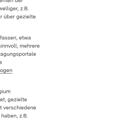
menten der
lliger, z.B.
r über gezielte
rfassen, etwa
sinnvoll, mehrere
fragungsportale
et in neuem Fenster)
e
bogen
egium
t, gezielte
t verschiedene
 haben, z.B.