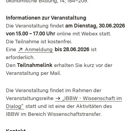
ökonomische Bildung, 14, 184–209.
Informationen zur Veranstaltung
Die Veranstaltung findet
am Dienstag, 30.06.2026
von 15.00 – 17.00 Uhr
online mit Webex statt.
Die Teilnahme ist kostenfrei.
Extern:
(Öffnet in neuem Fenster)
Eine
Anmeldung
bis 28.06.2026
ist
erforderlich.
Den
Teilnahmelink
erhalten Sie kurz vor der
Veranstaltung per Mail.
Die Veranstaltung findet im Rahmen der
Veranstaltungsreihe
„IBBW - Wissenschaft im
Dialog“
statt und ist eine der Aktivitäten des
IBBW im Bereich Wissenschaftstransfer.