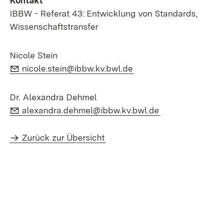
Kontakt
IBBW - Referat 43: Entwicklung von Standards,
Wissenschaftstransfer
Nicole Stein
E-Mail:
(Öffnet in neuem Fen
nicole.stein@ibbw.kv.bwl.de
Dr. Alexandra Dehmel
E-Mail:
(Öffnet in neu
alexandra.dehmel@ibbw.kv.bwl.de
Zurück zur Übersicht