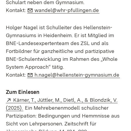
Schulart neben dem Gymnasium.
E-Mail:
(Öffnet in ne
Kontakt:
wandel@whr-pfullingen.de
Holger Nagel ist Schulleiter des Hellenstein-
Gymnasiums in Heidenheim. Er ist Mitglied im
BNE-Landesexpertenteam des ZSL und als
Fortbildner für ganzheitliche und partizipative
BNE-Schulentwicklung im Rahmen des „Whole
System Approach“ tätig.
E-Mail:
(Öff
Kontakt:
h.nagel@hellenstein-gymnasium.de
Zum Einlesen
Extern:
Kärner, T., Jüttler, M., Dietl, A., & Blondzik, V.
(Öffnet in neuem Fenster)
(2025).
Ein Mehrebenenmodell schulischer
Partizipation: Bedingungen und Hemmnisse aus
Sicht von Lehrpersonen. Zeitschrift für