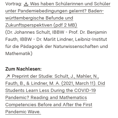
Download:
Vortrag:
Was haben Schülerinnen und Schüler
unter Pandemiebedingungen gelernt? Baden-
württembergische Befunde und
(Öffnet in neuem F
Zukunftsperspektiven (pdf 2 MB)
(Dr. Johannes Schult, IBBW - Prof. Dr. Benjamin
Fauth, IBBW - Dr. Marlit Lindner, Leibniz-Institut
für die Pädagogik der Naturwissenschaften und
Mathematik)
Zum Nachlesen:
Extern:
Preprint der Studie: Schult, J., Mahler, N.,
Fauth, B., & Lindner, M. A. (2021, March 11). Did
Students Learn Less During the COVID-19
Pandemic? Reading and Mathematics
Competencies Before and After the First
(Öffnet in neuem Fenster)
Pandemic Wave.