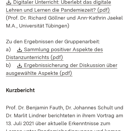
Download:
Digitaler Unterricht: Überlebt das digitale
(Öffnet 
Lehren und Lernen die Pandemiezeit? (pdf)
(Prof. Dr. Richard Göllner und Ann-Kathrin Jaekel
M.A., Universität Tübingen)
Zu den Ergebnissen der Gruppenarbeit:
Download:
a)
Sammlung positiver Aspekte des
(Öffnet in neuem Fenster)
Distanzunterrichts (pdf)
Download:
b)
Ergebnissicherung der Diskussion über
(Öffnet in neuem Fenster
ausgewählte Aspekte (pdf)
Kurzbericht
Prof. Dr. Benjamin Fauth, Dr. Johannes Schult und
Dr. Marlit Lindner berichteten in ihrem Vortrag am
13. Juli 2021 über aktuelle Erkenntnisse zum