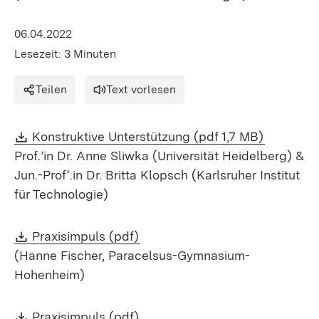
06.04.2022
Lesezeit: 3 Minuten
Teilen
Text vorlesen
Download:
(Öffnet i
Konstruktive Unterstützung (pdf 1,7 MB)
Prof.’in Dr. Anne Sliwka (Universität Heidelberg) &
Jun.-Prof‘.in Dr. Britta Klopsch (Karlsruher Institut
für Technologie)
Download:
(Öffnet in neuem Fenster)
Praxisimpuls (pdf)
(Hanne Fischer, Paracelsus-Gymnasium-
Hohenheim)
Download:
(Öffnet in neuem Fenster)
Praxisimpuls (pdf)