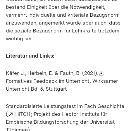
bestand Einigkeit über die Notwendigkeit,
vermehrt individuelle und kriteriale Bezugsnorm
anzuwenden, angemerkt wurde aber auch, dass
die soziale Bezugsnorm für Lehrkräfte trotzdem
wichtig sei.
Literatur und Links:
Download
Käfer, J., Herbein, E. & Fauth, B. (2021).
(Öffnet in neuem 
Formatives Feedback im Unterricht
. Wirksamer
Unterricht Bd. 5. Stuttgart
Standardisierte Leistungstest im Fach Geschichte
Extern:
(Öffnet in neuem Fenster)
(
HiTCH
; Projekt des Hector-Instituts für
Empirische Bildungsforschung der Universität
Tübingen)