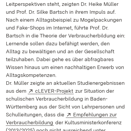
Leitperspektiven steht, zeigten Dr. Heike Müller
und Prof. Dr. Silke Bartsch in ihrem Impuls auf.
Nach einem Alltagsbeispiel zu Mogelpackungen
und Fake-Shops im Internet, führte Prof. Dr.
Bartsch in die Theorie der Verbraucherbildung ein:
Lernende sollen dazu befähigt werden, den
Alltag zu bewältigen und an der Gesellschaft
teilzuhaben. Dabei gehe es über abfragbares
Wissen hinaus um einen nachhaltigen Erwerb von
Alltagskompetenzen.
Dr. Müller zeigte an aktuellen Studienergebnissen
Extern:
(Öffnet in neuem Fenste
aus dem
cLEVER-Projekt
zur Situation der
schulischen Verbraucherbildung in Baden-
Württemberg aus der Sicht von Lehrpersonen und
Extern:
Schulleitungen, dass die
Empfehlungen zur
(Öffnet in neuem Fenster)
Verbraucherbildung
der Kultusministerkonferenz
(2013/2025) noch nicht ausreichend unter