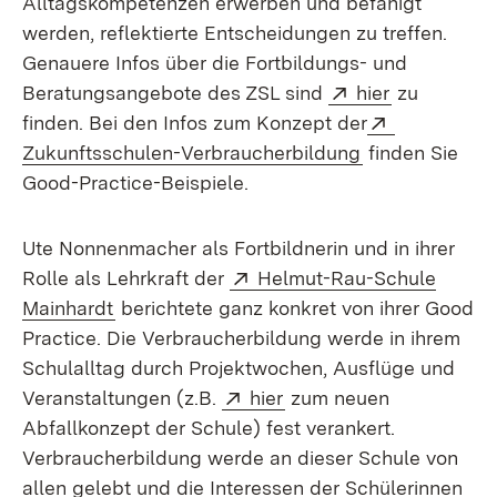
Alltagskompetenzen erwerben und befähigt
werden, reflektierte Entscheidungen zu treffen.
Genauere Infos über die Fortbildungs- und
Extern:
(Öffnet in 
Beratungsangebote des ZSL sind
hier
zu
Extern:
finden. Bei den Infos zum Konzept der
(Öffnet in neu
Zukunftsschulen-Verbraucherbildung
finden Sie
Good-Practice-Beispiele.
Ute Nonnenmacher als Fortbildnerin und in ihrer
Extern:
Rolle als Lehrkraft der
Helmut-Rau-Schule
(Öffnet in neuem Fenster)
Mainhardt
berichtete ganz konkret von ihrer Good
Practice. Die Verbraucherbildung werde in ihrem
Schulalltag durch Projektwochen, Ausflüge und
Extern:
(Öffnet in neuem Fenst
Veranstaltungen (z.B.
hier
zum neuen
Abfallkonzept der Schule) fest verankert.
Verbraucherbildung werde an dieser Schule von
allen gelebt und die Interessen der Schülerinnen