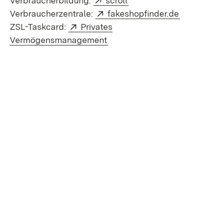
Verbraucherbildung:
scroll
Extern:
(Öffnet i
Verbraucherzentrale:
fakeshopfinder.de
Extern:
ZSL-Taskcard:
Privates
(Öffnet in neuem Fenster)
Vermögensmanagement