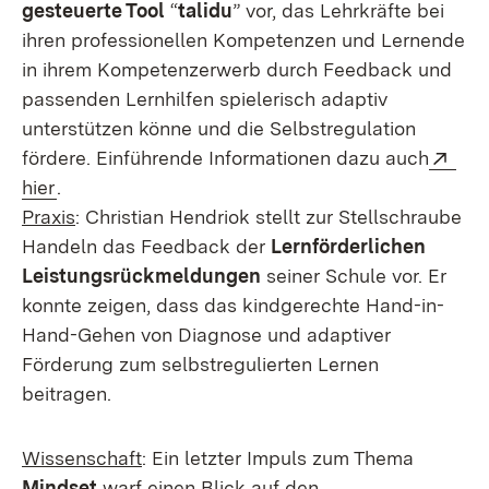
gesteuerte Tool
“
talidu
” vor, das Lehrkräfte bei
ihren professionellen Kompetenzen und Lernende
in ihrem Kompetenzerwerb durch Feedback und
passenden Lernhilfen spielerisch adaptiv
unterstützen könne und die Selbstregulation
Ext
fördere. Einführende Informationen dazu auch
(Öffnet in neuem Fenster)
hier
.
Praxis
: Christian Hendriok stellt zur Stellschraube
Handeln das Feedback der
Lernförderlichen
Leistungsrückmeldungen
seiner Schule vor. Er
konnte zeigen, dass das kindgerechte Hand-in-
Hand-Gehen von Diagnose und adaptiver
Förderung zum selbstregulierten Lernen
beitragen.
Wissenschaft
: Ein letzter Impuls zum Thema
Mindset
warf einen Blick auf den