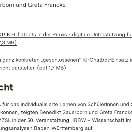
rborn und Greta Francke
load:
! KI-Chatbots in der Praxis - digitale Unterstützung f
(Öffnet in neuem Fenster)
2,3 MB)
load:
n ganz konkreten „geschlossenen“ KI-Chatbot-Einsatz 
(Öffnet in neuem Fenster)
icht darstellen (pdf 1,7 MB)
cht
 für das individualisierte Lernen von Schülerinnen und
können, zeigten Benedikt Sauerborn und Greta Franck
ZSL in der 50. Veranstaltung „IBBW – Wissenschaft im
ildungsanalysen Baden-Württemberg auf.