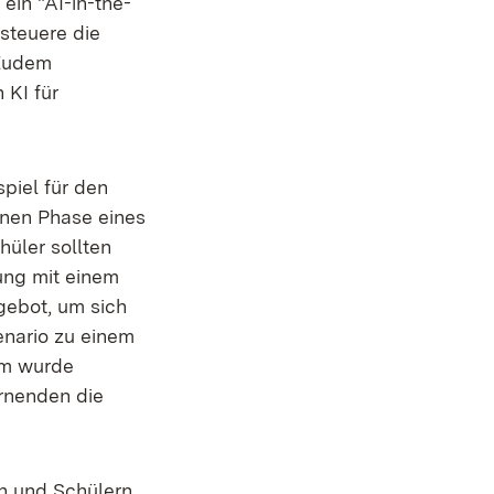
ein "AI-in-the-
 steuere die
 Zudem
 KI für
spiel für den
onen Phase eines
hüler sollten
tung mit einem
gebot, um sich
enario zu einem
um wurde
ernenden die
en und Schülern