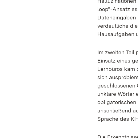
Halluzinationen 
loop"-Ansatz ess
Dateneingaben 
verdeutliche die
Hausaufgaben un
Im zweiten Teil 
Einsatz eines g
Lernbüros kam da
sich ausprobier
geschlossenen C
unklare Wörter 
obligatorischen
anschließend au
Sprache des KI-
Die Erkenntniss