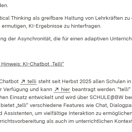
den.
itical Thinking als greifbare Haltung von Lehrkräften zu
 ermutigen, KI-Ergebnisse zu hinterfragen.
g der Asynchronität, die für einen adaptiven Unterricht
Hinweis: KI-Chatbot „Telli“
Extern:
(Öffnet in neuem Fenster)
 Chatbot
telli
steht seit Herbst 2025 allen Schulen i
Extern:
(Öffnet in neuem Fenster)
r Verfügung und kann
hier
beantragt werden. "telli"
chen Einsatz entwickelt und wird über SCHULE@BW berei
 bietet „telli“ verschiedene Features wie Chat, Dialogpar
 Assistenten, um vielfältige Interaktion zu ermöglichen.
richtsvorbereitung als auch im unterrichtlichen Kontex