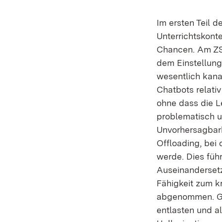
Im ersten Teil 
Unterrichtskont
Chancen. Am ZSL
dem Einstellung
wesentlich kana
Chatbots relati
ohne dass die L
problematisch un
Unvorhersagbark
Offloading, bei
werde. Dies füh
Auseinandersetz
Fähigkeit zum kr
abgenommen. Gle
entlasten und a