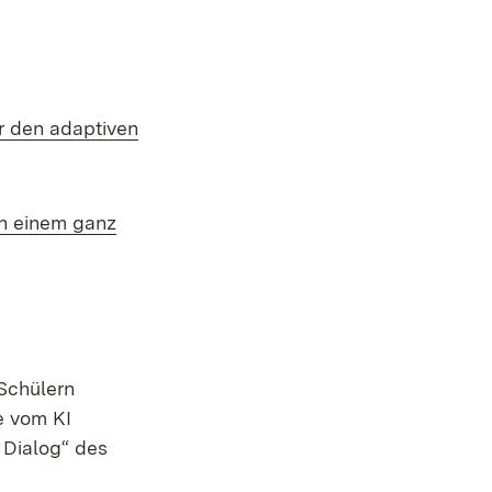
ür den adaptiven
in einem ganz
 Schülern
e vom KI
 Dialog“ des