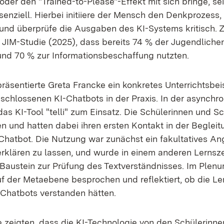
oder den "Trained-to-Please"-Effekt mit sich bringe, sei 
enziell. Hierbei initiiere der Mensch den Denkprozess,
und überprüfe die Ausgaben des KI-Systems kritisch.
 JIM-Studie (2025), dass bereits 74 % der Jugendlichen
d 70 % zur Informationsbeschaffung nutzten.
präsentierte Greta Francke ein konkretes Unterrichtsbei
eschlossenen KI-Chatbots in der Praxis. In der asynchr
s KI-Tool "telli" zum Einsatz. Die Schülerinnen und Sc
en und hatten dabei ihren ersten Kontakt in der Beglei
hatbot. Die Nutzung war zunächst ein fakultatives An
erklären zu lassen, und wurde in einem anderen Lernsz
 Baustein zur Prüfung des Textverständnisses. Im Plen
f der Metaebene besprochen und reflektiert, ob die L
Chatbots verstanden hätten.
e zeigten, dass die KI-Technologie von den Schülerinn