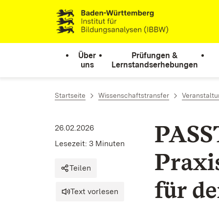
Zum Inhalt springen
Link zur Startseite
Über
Prüfungen &
uns
Lernstandserhebungen
Startseite
Wissenschaftstransfer
Veranstaltu
PASST
26.02.2026
Lesezeit: 3 Minuten
Praxi
Teilen
für d
Text vorlesen