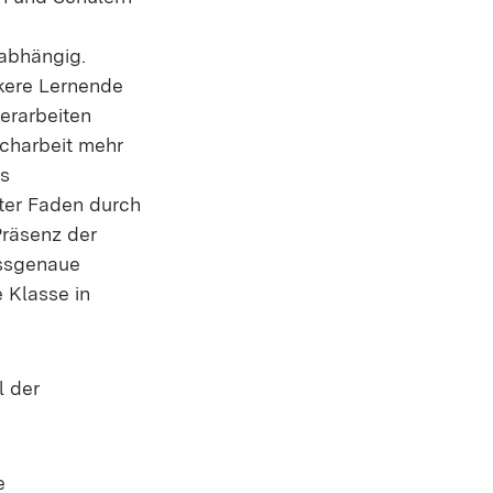
uabhängig.
kere Lernende
erarbeiten
ucharbeit mehr
es
oter Faden durch
Präsenz der
assgenaue
e Klasse in
l der
e