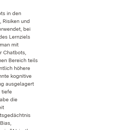
ts in den
, Risiken und
rwendet, bei
des Lernziels
 man mit
r Chatbots,
en Bereich teils
ntlich höhere
nte kognitive
ug ausgelagert
tiefe
habe die
it
itsgedächtnis
Bias,