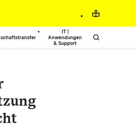
IT |
schaftstransfer
Anwendungen
& Support
r
ützung
cht