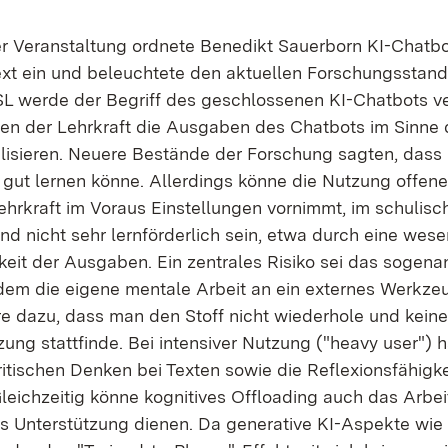
der Veranstaltung ordnete Benedikt Sauerborn KI-Chatbo
ext ein und beleuchtete den aktuellen Forschungsstand
 werde der Begriff des geschlossenen KI-Chatbots ve
en der Lehrkraft die Ausgaben des Chatbots im Sinne 
lisieren. Neuere Bestände der Forschung sagten, dass
v gut lernen könne. Allerdings könne die Nutzung offene
ehrkraft im Voraus Einstellungen vornimmt, im schulisch
d nicht sehr lernförderlich sein, etwa durch eine wese
eit der Ausgaben. Ein zentrales Risiko sei das sogenan
 dem die eigene mentale Arbeit an ein externes Werkze
re dazu, dass man den Stoff nicht wiederhole und keine 
ung stattfinde. Bei intensiver Nutzung ("heavy user") 
itischen Denken bei Texten sowie die Reflexionsfähigke
ichzeitig könne kognitives Offloading auch das Arbe
ls Unterstützung dienen. Da generative KI-Aspekte wie 