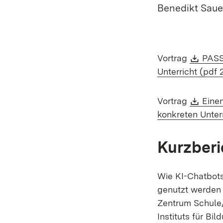
Benedikt Saue
Down
Vortrag
PASST
Unterricht (pdf 
Down
Vortrag
Eine
konkreten Unterr
Kurzberi
Wie KI-Chatbots
genutzt werden 
Zentrum Schule/
Instituts für B