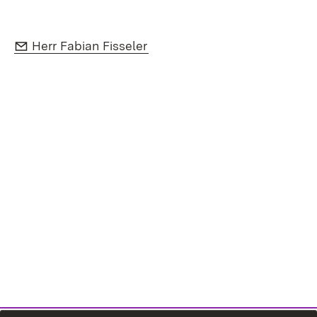
E-Mail:
(Öffnet in neuem Fenster)
Herr Fabian Fisseler