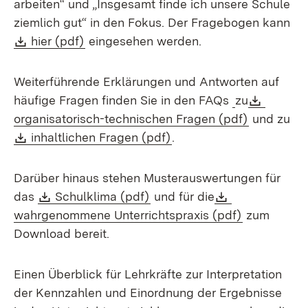
arbeiten“ und „Insgesamt finde ich unsere Schule
ziemlich gut“ in den Fokus. Der Fragebogen kann
Download:
(Öffnet in neuem Fenster)
hier (pdf)
eingesehen werden.
Weiterführende Erklärungen und Antworten auf
Downlo
häufige Fragen finden Sie in den FAQs
zu
(Öffnet in
organisatorisch-technischen Fragen (pdf)
und zu
Download:
(Öffnet in neuem Fenste
inhaltlichen Fragen (pdf)
.
Darüber hinaus stehen Musterauswertungen für
Download:
(Öffnet in neuem Fenster)
Download:
das
Schulklima (pdf)
und für die
(Öffnet in 
wahrgenommene Unterrichtspraxis (pdf)
zum
Download bereit.
Einen Überblick für Lehrkräfte zur Interpretation
der Kennzahlen und Einordnung der Ergebnisse