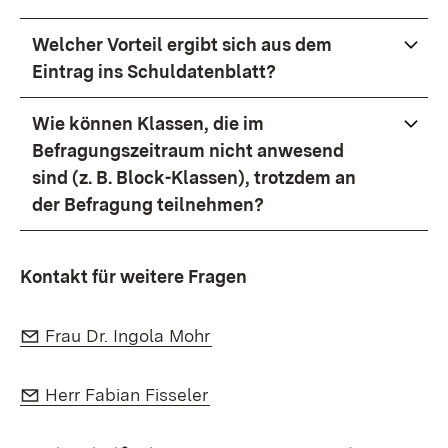
Welcher Vorteil ergibt sich aus dem
Eintrag ins Schuldatenblatt?
Wie können Klassen, die im
Befragungszeitraum nicht anwesend
sind (z. B. Block-Klassen), trotzdem an
der Befragung teilnehmen?
Kontakt für weitere Fragen
E-Mail:
(Öffnet in neuem Fenster)
Frau Dr. Ingola Mohr
E-Mail:
(Öffnet in neuem Fenster)
Herr Fabian Fisseler