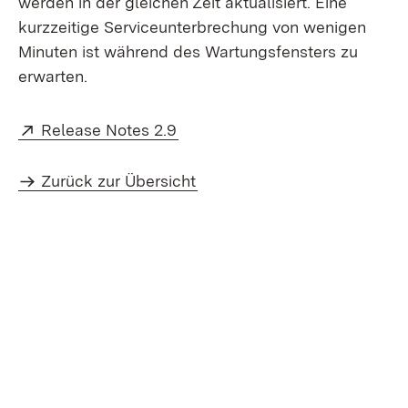
werden in der gleichen Zeit aktualisiert. Eine
kurzzeitige Serviceunterbrechung von wenigen
Minuten ist während des Wartungsfensters zu
erwarten.
Extern:
(Öffnet in neuem Fenster)
Release Notes 2.9
Zurück zur Übersicht