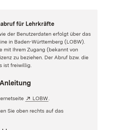
bruf für Lehrkräfte
wie der Benutzerdaten erfolgt über das
nline in Baden-Württemberg (LOBW).
tte mit Ihrem Zugang (bekannt von
izenz zu beziehen. Der Abruf bzw. die
st freiwillig.
t Anleitung
Extern:
(Öffnet in neuem Fenster)
ternetseite
LOBW
.
en Sie oben rechts auf das