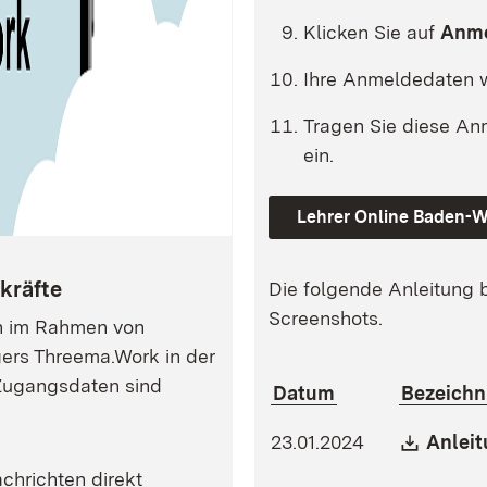
Klicken Sie auf
Anme
Ihre Anmeldedaten w
Tragen Sie diese An
ein.
Lehrer Online Baden-
kräfte
Die folgende Anleitung 
Screenshots.
en im Rahmen von
rs Threema.Work in der
 Zugangsdaten sind
Datum
Bezeich
.
Downl
23.01.2024
Anleit
chrichten direkt