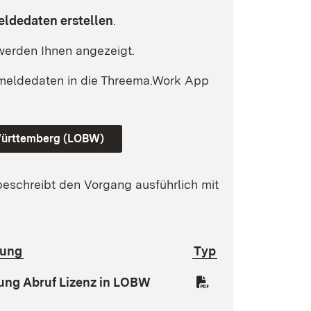
ldedaten erstellen
.
erden Ihnen angezeigt.
meldedaten in die Threema.Work App
Württemberg (LOBW)
beschreibt den Vorgang ausführlich mit
nung
Typ
oad:
(Öffnet in neuem Fenster)
ung Abruf Lizenz in LOBW