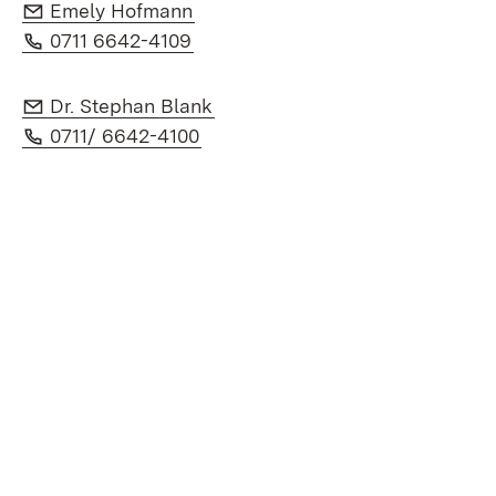
E-Mail:
(Öffnet in neuem Fenster)
Emely Hofmann
Telefon:
(Öffnet in neuem Fenster)
0711 6642-4109
E-Mail:
(Öffnet in neuem Fenster)
Dr. Stephan Blank
Telefon:
(Öffnet in neuem Fenster)
0711/ 6642-4100