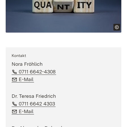
Kontakt
Nora Fröhlich
Telefon:
(Öffnet in neuem Fenster)
0711 6642-4308
E-Mail:
(Öffnet in neuem Fenster)
E-Mail
Dr. Teresa Friedrich
Telefon:
(Öffnet in neuem Fenster)
0711 6642 4303
E-Mail:
(Öffnet in neuem Fenster)
E-Mail