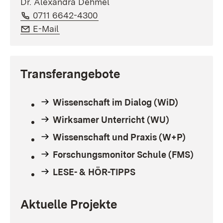
Dr. Alexandra Dehmel
Telefon:
(Öffnet in neuem Fenster)
0711 6642-4300
E-Mail:
(Öffnet in neuem Fenster)
E-Mail
Transferangebote
Wissenschaft im Dialog (WiD)
Wirksamer Unterricht (WU)
Wissenschaft und Praxis (W+P)
Forschungsmonitor Schule (FMS)
LESE- & HÖR-TIPPS
Aktuelle Projekte