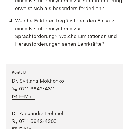
eines KI-Tutorensystems zur Sprachförderung
erweist sich als besonders förderlich?
Welche Faktoren begünstigen den Einsatz
eines KI-Tutorensystems zur
Sprachförderung? Welche Limitationen und
Herausforderungen sehen Lehrkräfte?
Kontakt
Dr. Svitlana Mokhonko
Telefon:
(Öffnet in neuem Fenster)
0711 6642-4311
E-Mail:
(Öffnet in neuem Fenster)
E-Mail
Dr. Alexandra Dehmel
Telefon:
(Öffnet in neuem Fenster)
0711 6642-4300
E-Mail:
(Öffnet in neuem Fenster)
E-Mail