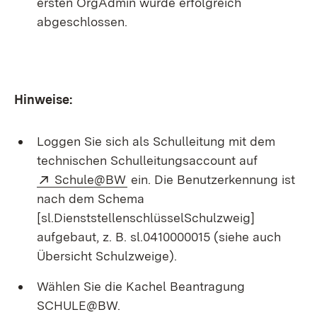
ersten OrgAdmin wurde erfolgreich
abgeschlossen.
Hinweise:
Loggen Sie sich als Schulleitung mit dem
technischen Schulleitungsaccount auf
Extern:
(Öffnet in neuem Fenster)
Schule@BW
ein. Die Benutzerkennung ist
nach dem Schema
[sl.DienststellenschlüsselSchulzweig]
aufgebaut, z. B. sl.0410000015 (siehe auch
Übersicht Schulzweige).
Wählen Sie die Kachel Beantragung
SCHULE@BW.