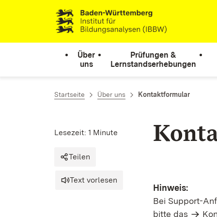
Zum Inhalt springen
Link zur Startseite
Über
Prüfungen &
uns
Lernstandserhebungen
Startseite
Über uns
Kontaktformular
Konta
Lesezeit: 1 Minute
Teilen
Text vorlesen
Hinweis:
Bei Support-An
bitte das
Kon