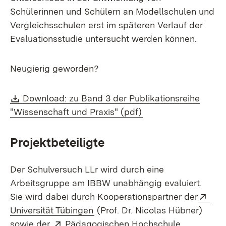
Schülerinnen und Schülern an Modellschulen und
Vergleichsschulen erst im späteren Verlauf der
Evaluationsstudie untersucht werden können.
Neugierig geworden?
Download:
Download: zu Band 3 der Publikationsreihe
(Öffnet in neuem Fe
"Wissenschaft und Praxis" (pdf)
Projektbeteiligte
Der Schulversuch LLr wird durch eine
Arbeitsgruppe am IBBW unabhängig evaluiert.
Ext
Sie wird dabei durch Kooperationspartner der
(Öffnet in neuem Fenster)
Universität Tübingen
(Prof. Dr. Nicolas Hübner)
Extern:
sowie der
Pädagogischen Hochschule