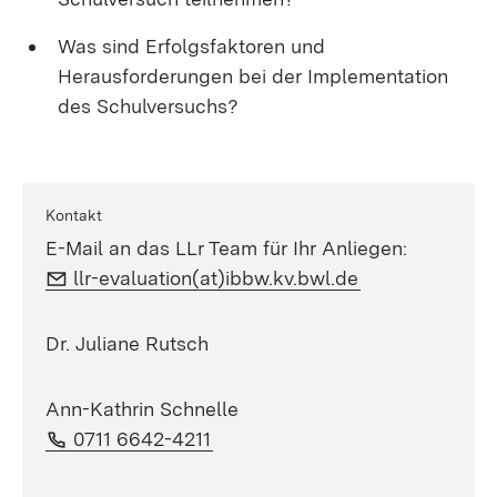
Was sind Erfolgsfaktoren und
Herausforderungen bei der Implementation
des Schulversuchs?
Kontakt
E-Mail an das LLr Team für Ihr Anliegen:
E-Mail:
(Öffnet in neu
llr-evaluation(at)ibbw.kv.bwl.de
Dr. Juliane Rutsch
Ann-Kathrin Schnelle
Telefon:
(Öffnet in neuem Fenster)
0711 6642-4211