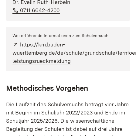
Dr. Evelin Ruth-Herbein
Telefon:
(Öffnet in neuem Fenster)
0711 6642-4200
Weiterführende Informationen zum Schulversuch
Extern:
https://km.baden-
wuerttemberg.de/de/schule/grundschule/lernfoer
(Öffnet in neuem Fenster)
leistungsrueckmeldung
Methodisches Vorgehen
Die Laufzeit des Schulversuchs beträgt vier Jahre
mit Beginn im Schuljahr 2022/2023 und Ende im
Schuljahr 2025/2026. Die wissenschaftliche
Begleitung der Schulen ist dabei auf drei Jahre