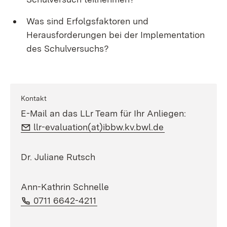
Was sind Erfolgsfaktoren und
Herausforderungen bei der Implementation
des Schulversuchs?
Kontakt
E-Mail an das LLr Team für Ihr Anliegen:
E-Mail:
(Öffnet in neu
llr-evaluation(at)ibbw.kv.bwl.de
Dr. Juliane Rutsch
Ann-Kathrin Schnelle
Telefon:
(Öffnet in neuem Fenster)
0711 6642-4211