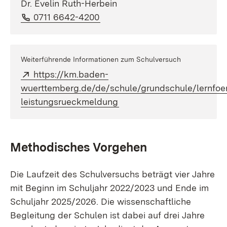
Dr. Evelin Ruth-Herbein
Telefon:
(Öffnet in neuem Fenster)
0711 6642-4200
Weiterführende Informationen zum Schulversuch
Extern:
https://km.baden-
wuerttemberg.de/de/schule/grundschule/lernfoer
(Öffnet in neuem Fenster)
leistungsrueckmeldung
Methodisches Vorgehen
Die Laufzeit des Schulversuchs beträgt vier Jahre
mit Beginn im Schuljahr 2022/2023 und Ende im
Schuljahr 2025/2026. Die wissenschaftliche
Begleitung der Schulen ist dabei auf drei Jahre