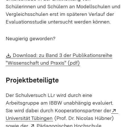
Schülerinnen und Schülern an Modellschulen und
Vergleichsschulen erst im späteren Verlauf der
Evaluationsstudie untersucht werden können.
Neugierig geworden?
Download:
Download: zu Band 3 der Publikationsreihe
(Öffnet in neuem Fe
"Wissenschaft und Praxis" (pdf)
Projektbeteiligte
Der Schulversuch LLr wird durch eine
Arbeitsgruppe am IBBW unabhängig evaluiert.
Ext
Sie wird dabei durch Kooperationspartner der
(Öffnet in neuem Fenster)
Universität Tübingen
(Prof. Dr. Nicolas Hübner)
Extern:
sowie der
Pädagogischen Hochschule