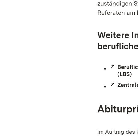
zuständigen S
Referaten am 
Weitere I
beruflich
Extern:
Berufli
(LBS)
Extern:
Zentral
Abiturp
Im Auftrag des K