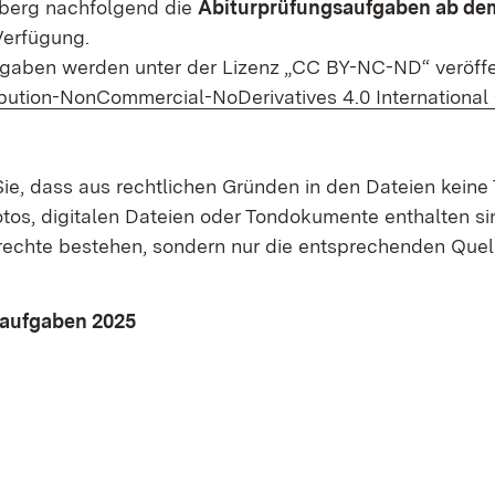
erg nachfolgend die
Abiturprüfungsaufgaben ab de
Verfügung.
gaben werden unter der Lizenz „CC BY-NC-ND“ veröffe
ibution-NonCommercial-NoDerivatives 4.0 International 
et in neuem Fenster)
ie, dass aus rechtlichen Gründen in den Dateien keine 
tos, digitalen Dateien oder Tondokumente enthalten si
rechte bestehen, sondern nur die entsprechenden Que
saufgaben 2025