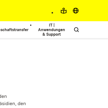
IT |
schaftstransfer
Anwendungen
& Support
den
äsidien, den