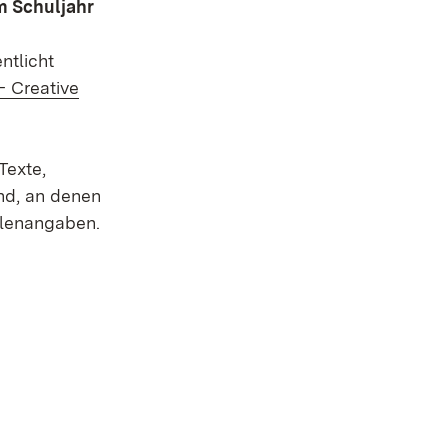
m Schuljahr
ntlicht
- Creative
Texte,
nd, an denen
llenangaben.