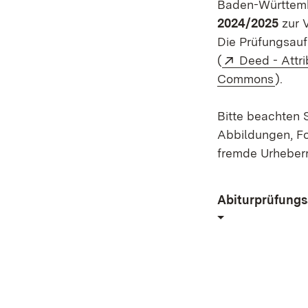
Baden-Württemb
2024/2025
zur 
Die Prüfungsauf
Extern:
(
Deed - Attr
(Öffn
Commons
).
Bitte beachten S
Abbildungen, Fo
fremde Urheber
Abiturprüfung