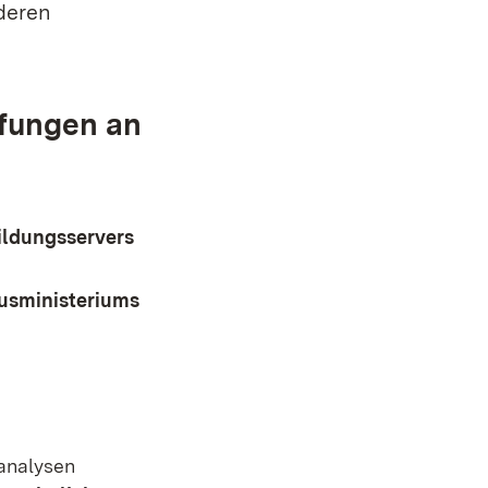
deren
üfungen an
bildungsservers
tusministeriums
sanalysen