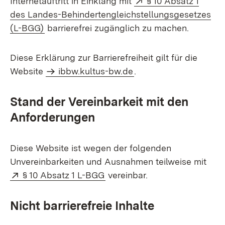
Internetauftritt in Einklang mit
§ 10 Absatz 1
des Landes-Behindertengleichstellungsgesetzes
(Öffnet in neuem Fenster)
(L-BGG)
barrierefrei zugänglich zu machen.
Diese Erklärung zur Barrierefreiheit gilt für die
Website
ibbw.kultus-bw.de
.
Stand der Vereinbarkeit mit den
Anforderungen
Diese Website ist wegen der folgenden
Unvereinbarkeiten und Ausnahmen teilweise mit
Extern:
(Öffnet in neuem Fenster)
§ 10 Absatz 1 L-BGG
vereinbar.
Nicht barrierefreie Inhalte