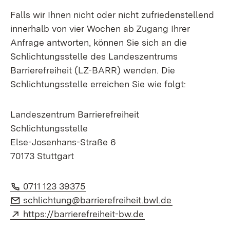
Falls wir Ihnen nicht oder nicht zufriedenstellend
innerhalb von vier Wochen ab Zugang Ihrer
Anfrage antworten, können Sie sich an die
Schlichtungsstelle des Landeszentrums
Barrierefreiheit (LZ-BARR) wenden. Die
Schlichtungsstelle erreichen Sie wie folgt:
Landeszentrum Barrierefreiheit
Schlichtungsstelle
Else-Josenhans-Straße 6
70173 Stuttgart
Telefon:
(Öffnet in neuem Fenster)
0711 123 39375
E-Mail:
(Öffnet in ne
schlichtung@barrierefreiheit.bwl.de
Extern:
(Öffnet in neuem Fe
https://barrierefreiheit-bw.de