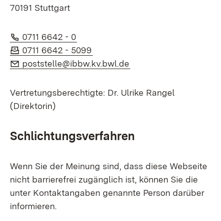
70191 Stuttgart
Telefon:
(Öffnet in neuem Fenster)
0711 6642 - 0
Fax:
(Öffnet in neuem Fenster)
0711 6642 - 5099
E-Mail:
(Öffnet in neuem Fenst
poststelle@ibbw.kv.bwl.de
Vertretungsberechtigte: Dr. Ulrike Rangel
(Direktorin)
Schlichtungsverfahren
Wenn Sie der Meinung sind, dass diese Webseite
nicht barrierefrei zugänglich ist, können Sie die
unter Kontaktangaben genannte Person darüber
informieren.