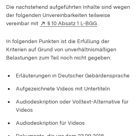
Die nachstehend aufgeführten Inhalte sind wegen
der folgenden Unvereinbarkeiten teilweise
Extern:
(Öffnet in neue
vereinbar mit
§ 10 Absatz 1 L-BGG
.
In folgenden Punkten ist die Erfüllung der
Kriterien auf Grund von unverhältnismäßigen
Belastungen zum Teil noch nicht gegeben:
Erläuterungen in Deutscher Gebärdensprache
Aufgezeichnete Videos mit Untertiteln
Audiodeskription oder Volltext-Alternative für
Videos
Audiodeskription für Videos
Dokumente, die vor dem 23.09.2018