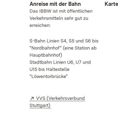
Anreise mit der Bahn
Kart
Das IBBW ist mit öffentlichen
Verkehrsmitteln sehr gut zu
erreichen:
S-Bahn Linien S4, S5 und S6 bis
"Nordbahnhof" (eine Station ab
Hauptbahnhof)
Stadtbahn Linien U6, U7 und
U15 bis Haltestelle
"Löwentorbrücke"
Extern:
VVS (Verkehrsverbund
(Öffnet in neuem Fenster)
Stuttgart)