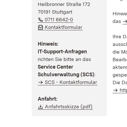
Heilbronner Straße 172
70191 Stuttgart
Hinwe
Telefon:
(Öffnet in neuem Fenst
0711 6642-0
das
Kontaktformular
Ihre D
Hinweis:
aussc
IT-Support-Anfragen
die Mö
richten Sie bitte an das
Bearb
Service Center
akten
Schulverwaltung (SCS)
:
gespei
SCS - Kontaktformular
Die D
htt
Anfahrt:
Download:
(Öffnet in neu
Anfahrtsskizze (pdf)