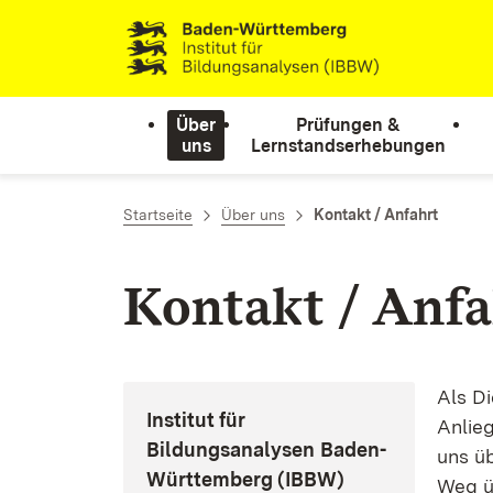
Zum Inhalt springen
Link zur Startseite
Über
Prüfungen &
uns
Lernstandserhebungen
Startseite
Über uns
Kontakt / Anfahrt
Kontakt / Anfa
Als Di
Institut für
Anlieg
Bildungsanalysen
Baden-
uns ü
Württemberg (IBBW)
Weg üb