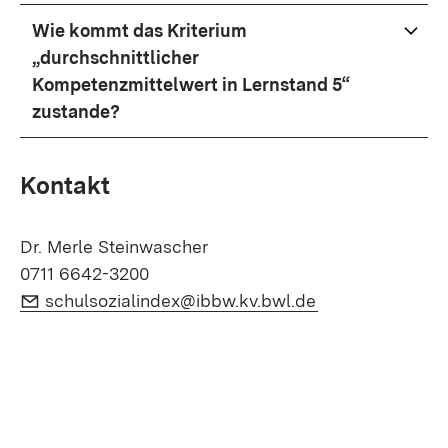
Wie kommt das Kriterium
„durchschnittlicher
Kompetenzmittelwert in Lernstand 5“
zustande?
Kontakt
Dr. Merle Steinwascher
0711 6642-3200
E-Mail:
(Öffnet in neue
schulsozialindex@ibbw.kv.bwl.de