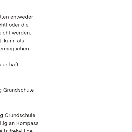
llen entweder
hlt oder die
icht werden.
, kann als
ermöglichen.
auerhaft
ng Grundschule
ng Grundschule
illig an Kompass
ls freiwillige