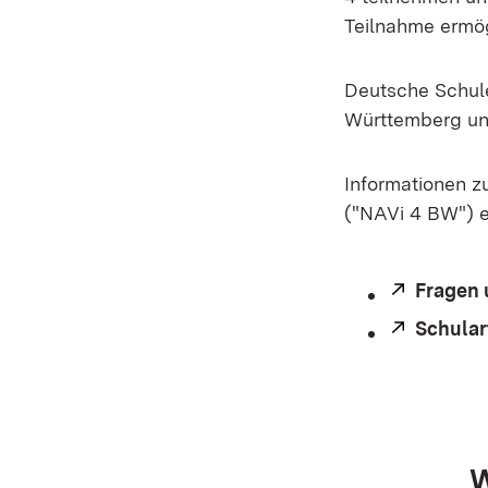
Teilnahme ermög
Deutsche Schul
Württemberg unt
Informationen z
("NAVi 4 BW") e
Extern:
Fragen 
Extern:
Schular
W