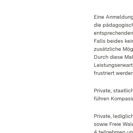
Eine Anmeldung
die pädagogisch
entsprechenden
Falls beides ke
zusätzliche Mög
Durch diese Maß
Leistungserwar
frustriert werde
Private, staatl
führen Kompass 
Private, ledigl
sowie Freie Wal
4 teilnehmen und