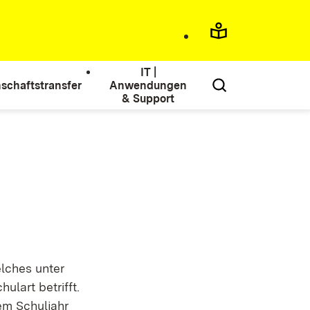
IT |
schaftstransfer
Anwendungen
& Support
elches unter
lart betrifft.
em Schuljahr