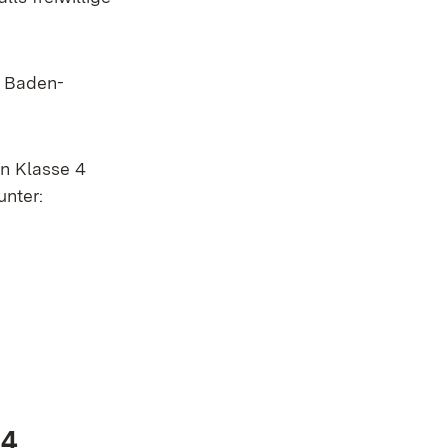
s Baden-
n Klasse 4
unter:
 4