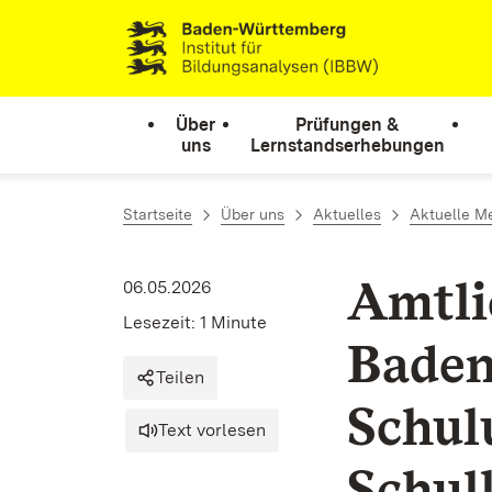
Zum Inhalt springen
Link zur Startseite
Über
Prüfungen &
uns
Lernstandserhebungen
Startseite
Über uns
Aktuelles
Aktuelle M
Amtli
06.05.2026
Lesezeit: 1 Minute
Baden
Teilen
Schul
Text vorlesen
Schul