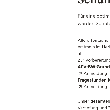
Für eine opti
werden Schulu
Alle öffentliche
erstmals im He
ab.
Zur Vorbereitun
ASV-BW-Grundla
Extern:
(
Anmeldung
Fragestunden 
Extern:
(
Anmeldung
Unser gesamtes
Vertiefung und Z