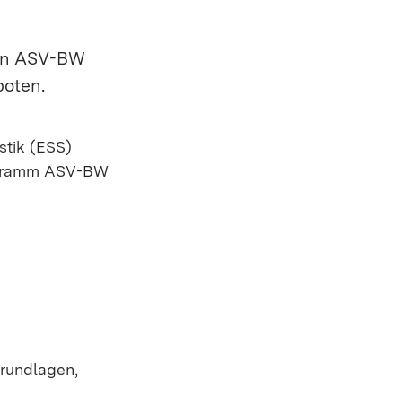
von ASV-BW
boten.
stik (ESS)
rogramm ASV-BW
rundlagen,