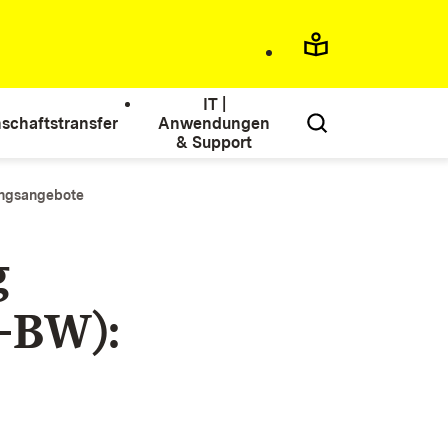
IT |
schaftstransfer
Anwendungen
& Support
ngsangebote
g
-BW):