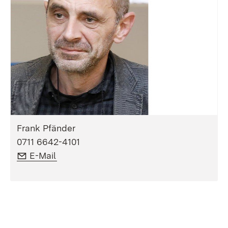
Frank Pfänder
0711 6642-4101
E-Mail:
(Öffnet in neuem Fenster)
E-Mail