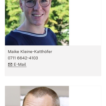
Maike Kleine-Katthöfer
0711 6642-4103
E-Mail:
(Öffnet in neuem Fenster)
E-Mail