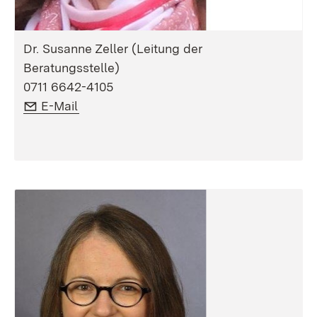
Dr. Susanne Zeller (Leitung der
Beratungsstelle)
0711 6642-4105
E-Mail:
(Öffnet in neuem Fenster)
E-Mail