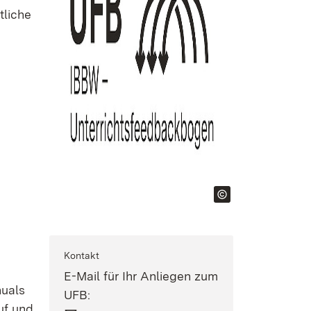
tliche
Kontakt
E-Mail für Ihr Anliegen zum
nuals
UFB:
uf und