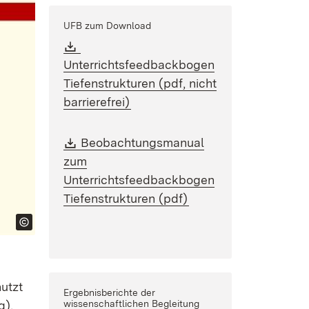
UFB zum Download
Download:
Unterrichtsfeedbackbogen
Tiefenstrukturen (pdf, nicht
(Öffnet in neuem Fenster)
barrierefrei)
Download:
Beobachtungsmanual
zum
Unterrichtsfeedbackbogen
(Öffnet in neuem Fen
Tiefenstrukturen (pdf)
utzt
Ergebnisberichte der
g),
wissenschaftlichen Begleitung