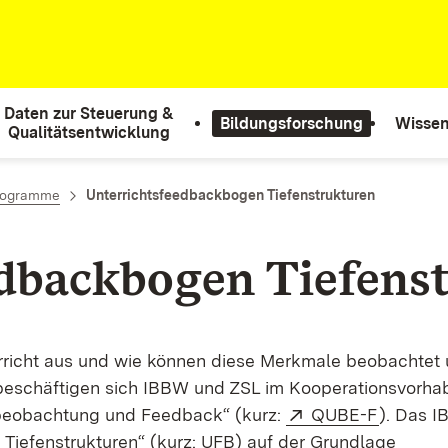
Daten zur Steuerung &
Bildungsforschung
Wissen
Qualitätsentwicklung
Programme
Unterrichtsfeedbackbogen Tiefenstrukturen
edbackbogen Tiefens
richt aus und wie können diese Merkmale beobachtet
beschäftigen sich IBBW und ZSL im Kooperationsvorha
Extern:
(Öffnet 
sbeobachtung und Feedback“ (kurz:
QUBE-F
). Das 
Tiefenstrukturen“ (kurz: UFB) auf der Grundlage