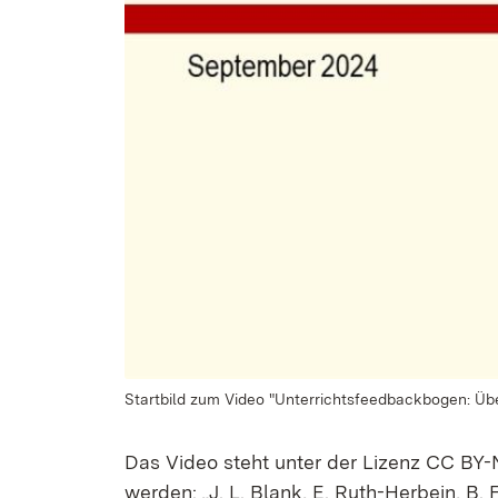
Startbild zum Video "Unterrichtsfeedbackbogen: Ü
Das Video steht unter der Lizenz CC BY
werden: „J. L. Blank, E. Ruth-Herbein, B.