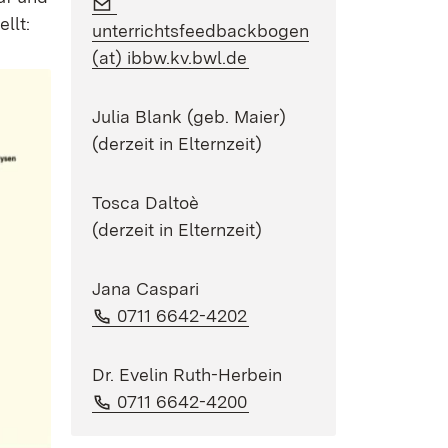
E-Mail:
llt:
unterrichtsfeedbackbogen
(Öffnet in neuem Fenste
(at) ibbw.kv.bwl.de
Julia Blank (geb. Maier)
(derzeit in Elternzeit)
Tosca Daltoè
(derzeit in Elternzeit)
Jana Caspari
Telefon:
(Öffnet in neuem Fenste
0711 6642-4202
Dr. Evelin Ruth-Herbein
Telefon:
(Öffnet in neuem Fenste
0711 6642-4200