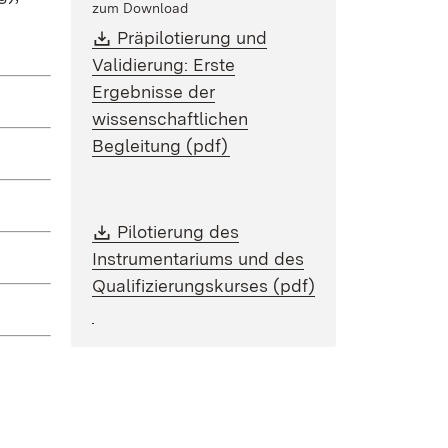
zum Download
Download:
Präpilotierung und
Validierung: Erste
Ergebnisse der
wissenschaftlichen
(Öffnet in neuem Fenster)
Begleitung (pdf)
Download:
Pilotierung des
Instrumentariums und des
Qualifizierungskurses (pdf)
(Öffnet in neuem Fenster)