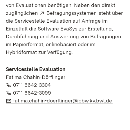
von Evaluationen benötigen. Neben den direkt
Extern:
(Öffnet in ne
zugänglichen
Befragungssystemen
steht über
die Servicestelle Evaluation auf Anfrage im
Einzelfall die Software EvaSys zur Erstellung,
Durchführung und Auswertung von Befragungen
im Papierformat, onlinebasiert oder im
Hybridformat zur Verfügung.
Servicestelle Evaluation
Fatima Chahin-Dörflinger
Telefon:
(Öffnet in neuem Fenster)
0711 6642-3304
Telefon:
(Öffnet in neuem Fenster)
0711 6642-3099
E-Mail:
(Öffnet
fatima.chahin-doerflinger@ibbw.kv.bwl.de