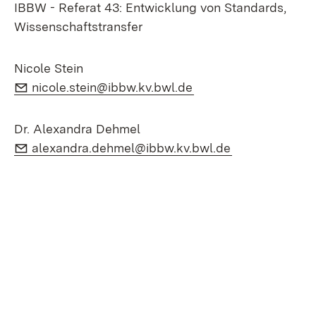
IBBW - Referat 43: Entwicklung von Standards,
Wissenschaftstransfer
Nicole Stein
E-Mail:
(Öffnet in neuem Fen
nicole.stein@ibbw.kv.bwl.de
Dr. Alexandra Dehmel
E-Mail:
(Öffnet in neu
alexandra.dehmel@ibbw.kv.bwl.de