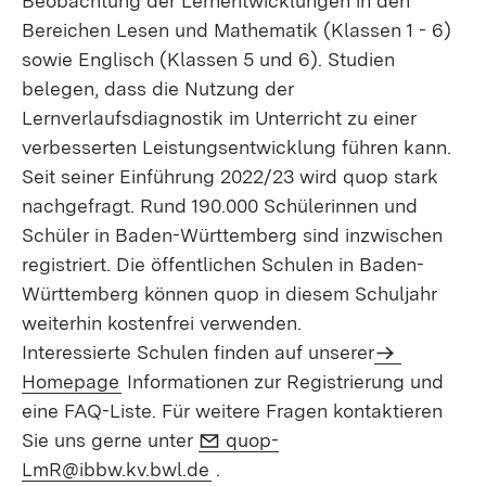
Beobachtung der Lernentwicklungen in den
Bereichen Lesen und Mathematik (Klassen 1 - 6)
sowie Englisch (Klassen 5 und 6). Studien
belegen, dass die Nutzung der
Lernverlaufsdiagnostik im Unterricht zu einer
verbesserten Leistungsentwicklung führen kann.
Seit seiner Einführung 2022/23 wird quop stark
nachgefragt. Rund 190.000 Schülerinnen und
Schüler in Baden-Württemberg sind inzwischen
registriert. Die öffentlichen Schulen in Baden-
Württemberg können quop in diesem Schuljahr
weiterhin kostenfrei verwenden.
Interessierte Schulen finden auf unserer
Homepage
Informationen zur Registrierung und
eine FAQ-Liste. Für weitere Fragen kontaktieren
E-Mail:
Sie uns gerne unter
quop-
(Öffnet in neuem Fenster)
LmR@ibbw.kv.bwl.de
.