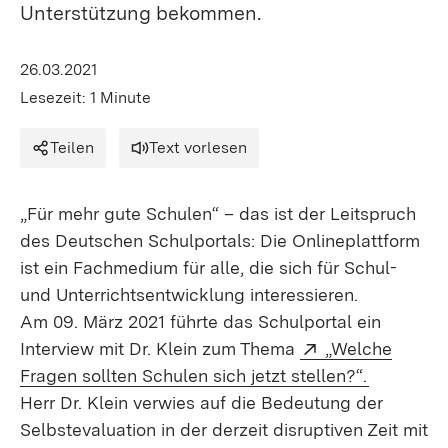
Unterstützung bekommen.
26.03.2021
Lesezeit: 1 Minute
Teilen
Text vorlesen
„Für mehr gute Schulen“ – das ist der Leitspruch
des Deutschen Schulportals: Die Online­platt­form
ist ein Fach­medium für alle, die sich für Schul-
und Unterrichts­entwicklung interessieren.
Am 09. März 2021 führte das Schulportal ein
Extern:
Interview mit Dr. Klein zum Thema
„Welche
(Öffnet i
Fragen sollten Schulen sich jetzt stellen?“.
Herr Dr. Klein verwies auf die Bedeutung der
Selbstevaluation in der derzeit disruptiven Zeit mit