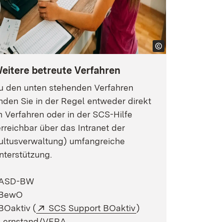
eitere betreute Verfahren
u den unten stehenden Verfahren
inden Sie in der Regel entweder direkt
m Verfahren oder in der SCS-Hilfe
erreichbar über das Intranet der
ultusverwaltung) umfangreiche
nterstützung.
ASD-BW
BewO
Extern:
(Öffnet in neuem Fen
BOaktiv (
SCS Support BOaktiv
)
Lernstand/VERA