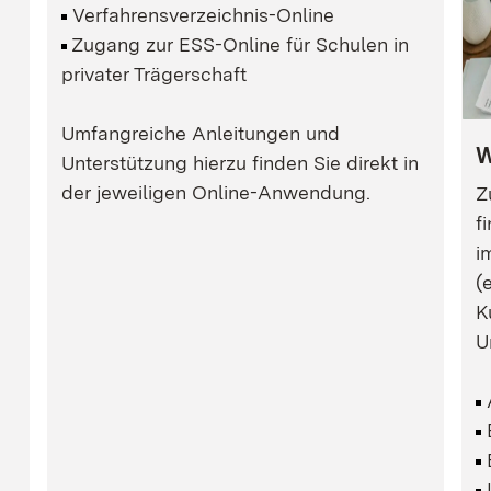
Verfahrensverzeichnis-Online
Zugang zur ESS-Online für Schulen in
privater Trägerschaft
Umfangreiche Anleitungen und
W
Unterstützung hierzu finden Sie direkt in
euem Fenster)
der jeweiligen Online-Anwendung.
Z
 in neuem Fenster)
f
i
euem Fenster)
(
K
U