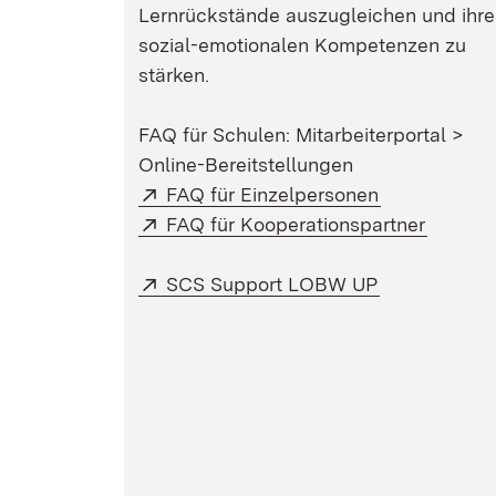
Lernrückstände auszugleichen und ihre
sozial-emotionalen Kompetenzen zu
stärken.
FAQ für Schulen: Mitarbeiterportal >
Online-Bereitstellungen
Extern:
(Öffnet in n
FAQ für Einzelpersonen
Extern:
(Öffnet
FAQ für Kooperationspartner
Extern:
(Öffnet in n
SCS Support LOBW UP