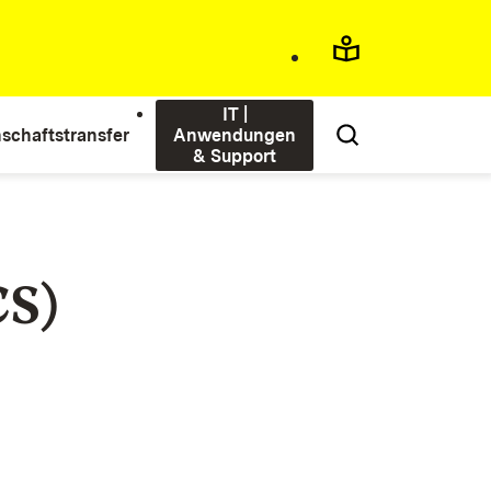
IT |
schaftstransfer
Anwendungen
& Support
CS)