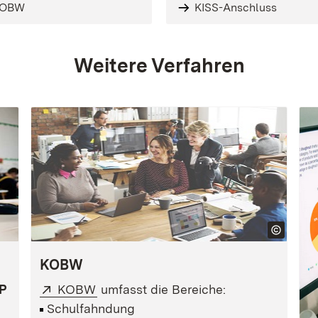
LOBW
KISS-Anschluss
Weitere Verfahren
KOBW
Extern:
(Öffnet in neuem Fenster)
P
KOBW
umfasst die Bereiche:
Schulfahndung