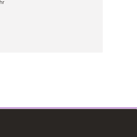
hr
in neuem Fenster)