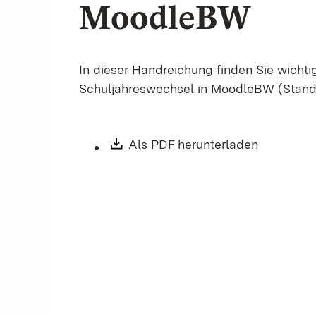
MoodleBW
In dieser Handreichung finden Sie wicht
Schuljahreswechsel in MoodleBW (Stand:
Download:
Als PDF herunterladen
(Öffnet i