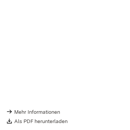
Mehr Informationen
Download:
Als PDF herunterladen
(Öffnet in neuem Fenster)