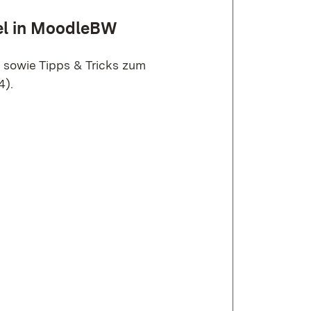
el in MoodleBW
 sowie Tipps & Tricks zum
4).