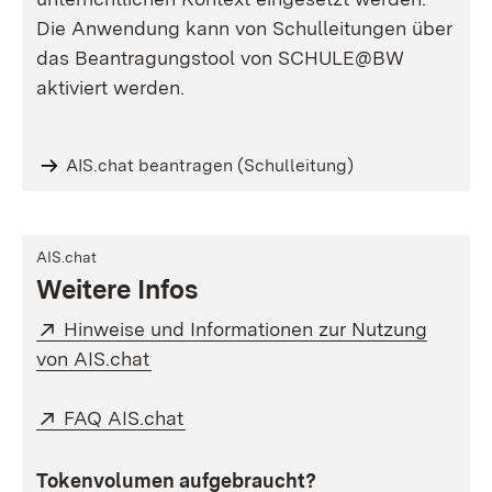
Die Anwendung kann von Schulleitungen über
das Beantragungstool von SCHULE@BW
aktiviert werden.
AIS.chat beantragen (Schulleitung)
AIS.chat
Weitere Infos
Extern:
Hinweise und Informationen zur Nutzung
(Öffnet in neuem Fenster)
von AIS.chat
Extern:
(Öffnet in neuem Fenster)
FAQ AIS.chat
Tokenvolumen aufgebraucht?